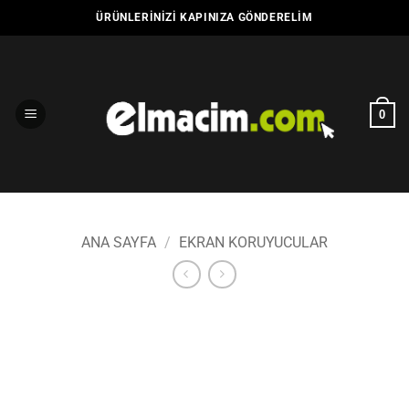
İçeriğe
ÜRÜNLERINIZI KAPINIZA GÖNDERELIM
atla
0
ANA SAYFA
/
EKRAN KORUYUCULAR