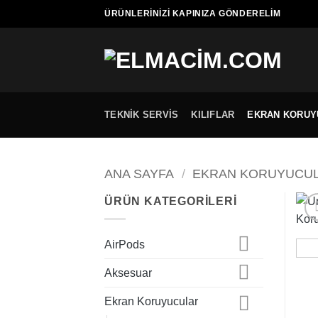
İçeriğe
ÜRÜNLERINIZI KAPINIZA GÖNDERELIM
atla
TEKNIK SERVIS
KILIFLAR
EKRAN KORUY
ANA SAYFA
/
EKRAN KORUYUCU
ÜRÜN KATEGORILERI
AirPods
Aksesuar
Ekran Koruyucular