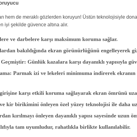
Koruyucu
an hem de meraklı gözlerden koruyun! Üstün teknolojisiyle donatı
en iyi şekilde güvence altına alır.
lere ve darbelere karşı maksimum koruma sağlar.
lardan bakıldığında ekran görünürlüğünü engelleyerek gizl
 Geçmiştir:
Günlük kazalara karşı dayanıklı yapısıyla güv
lama:
Parmak izi ve lekeleri minimuma indirerek ekranın
girişine karşı etkili koruma sağlayarak ekran ömrünü uzat
e kir birikimini önleyen özel yüzey teknolojisi ile daha uz
dan kırılmayı önleyen dayanıklı yapısı sayesinde uzun ö
ıfıyla tam uyumludur, rahatlıkla birlikte kullanılabilir.