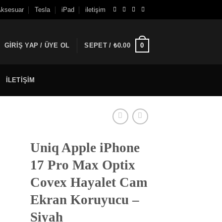
ksesuar
Tesla
iPad
iletişim
GIRIŞ YAP / ÜYE OL
SEPET /
₺
0.00
0
ILETIŞIM
Uniq Apple iPhone
17 Pro Max Optix
Covex Hayalet Cam
Ekran Koruyucu –
Siyah