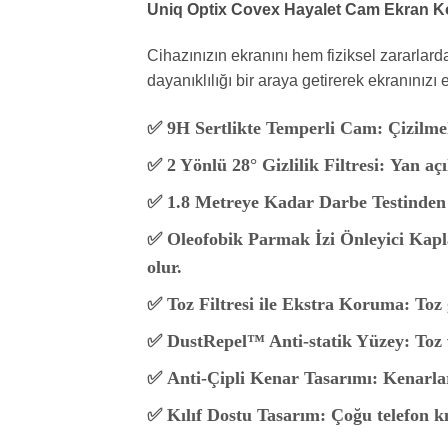
Uniq Optix Covex Hayalet Cam Ekran 
Cihazınızın ekranını hem fiziksel zararlard
dayanıklılığı bir araya getirerek ekranınızı 
✅
9H Sertlikte Temperli Cam:
Çizilme
✅
2 Yönlü 28° Gizlilik Filtresi:
Yan açı
✅
1.8 Metreye Kadar Darbe Testinden
✅
Oleofobik Parmak İzi Önleyici Kap
olur.
✅
Toz Filtresi ile Ekstra Koruma:
Toz 
✅
DustRepel™ Anti-statik Yüzey:
Toz v
✅
Anti-Çipli Kenar Tasarımı:
Kenarlar
✅
Kılıf Dostu Tasarım:
Çoğu telefon kıl