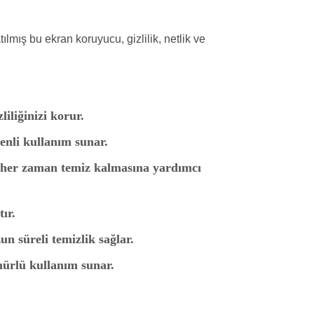
lmış bu ekran koruyucu, gizlilik, netlik ve
iliğinizi korur.
enli kullanım sunar.
 her zaman temiz kalmasına yardımcı
ır.
un süreli temizlik sağlar.
mürlü kullanım sunar.