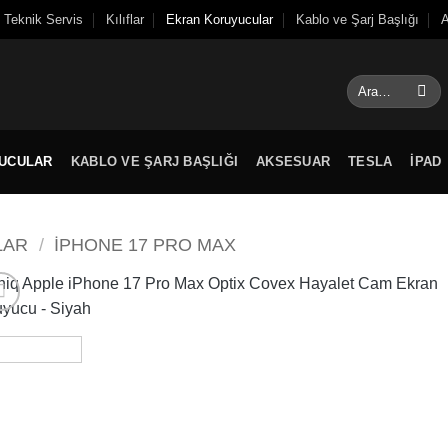
Teknik Servis
Kılıflar
Ekran Koruyucular
Kablo ve Şarj Başlığı
A
Ara:
UCULAR
KABLO VE ŞARJ BAŞLIĞI
AKSESUAR
TESLA
IPAD
LAR
/
IPHONE 17 PRO MAX