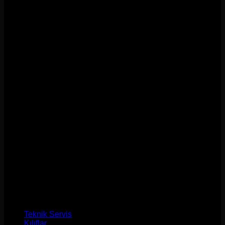
M
Teknik Servis
Kılıflar