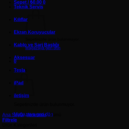
Sepet /
₺
0.00
0
Teknik Servis
Kılıflar
Ekran Koruyucular
Sepetinizde ürün bulunmuyor.
Kablo ve Şarj Başlığı
Mağazaya geri dön
Aksesuar
0
Tesla
Sepet
iPad
iletişim
Sepetinizde ürün bulunmuyor.
Mağazaya geri dön
Ana Sayfa
/
Aksesuar
/
Tümü
Filtrele
Ürün Kategorileri