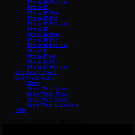
iPhone 14 Pro Max
iPhone 15
iPhone 15 Plus
iPhone 15 Pro
iPhone 15 Pro Max
iPhone 16
iPhone 16 Plus
iPhone 16 Pro
iPhone 16 Pro Max
iPhone 17
iPhone 17 Air
iPhone 17 Pro
iPhone 17 Pro Max
Kulaklık ve Hoperlör
Saat (Apple Watch)
45mm
Apple Watch 40mm
Apple Watch 42mm
Apple Watch 44mm
Apple Watch Ultra 49mm
Tesla
Seçiminizle eşleşen ürün bulunamadı.
V