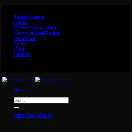
İçeriğe
Ürünlerinizi Kapınıza Gönderelim
atla
Teknik Servis
Kılıflar
Ekran Koruyucular
Kablo ve Şarj Başlığı
Aksesuar
Tesla
iPad
iletişim
Ürünlerinizi Kapınıza Gönderelim
Menü
Ara:
Giriş Yap / Üye Ol