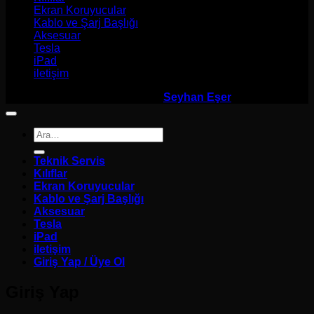
Ekran Koruyucular
Kablo ve Şarj Başlığı
Aksesuar
Tesla
iPad
iletişim
Elmacim.com 2026 ©
Founder
Seyhan Eşer
Ara:
Teknik Servis
Kılıflar
Ekran Koruyucular
Kablo ve Şarj Başlığı
Aksesuar
Tesla
iPad
iletişim
Giriş Yap / Üye Ol
Giriş Yap