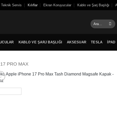
Teknik Servis
Kılıflar
Ekran Koruyucular
Kablo ve Şarj Başlığı
A
Ara:
UCULAR
KABLO VE ŞARJ BAŞLIĞI
AKSESUAR
TESLA
IPAD
 17 PRO MAX