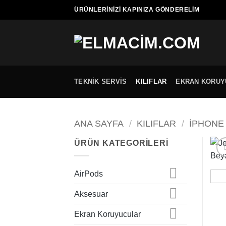
İçeriğe
ÜRÜNLERINIZI KAPINIZA GÖNDERELIM
atla
TEKNIK SERVIS
KILIFLAR
EKRAN KORUY
ANA SAYFA
/
KILIFLAR
/
IPHONE
ÜRÜN KATEGORILERI
AirPods
Aksesuar
Ekran Koruyucular