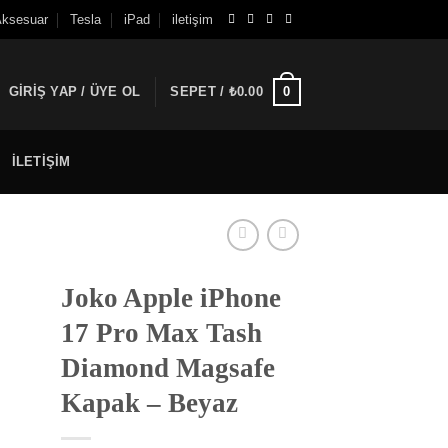
ksesuar
Tesla
iPad
iletişim
GIRIŞ YAP / ÜYE OL
SEPET /
₺
0.00
0
ILETIŞIM
Joko Apple iPhone
17 Pro Max Tash
Diamond Magsafe
Kapak – Beyaz