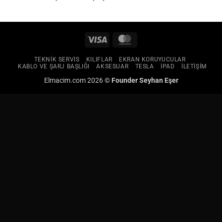
Visa
MasterCard
TEKNIK SERVIS
KILIFLAR
EKRAN KORUYUCULAR
KABLO VE ŞARJ BAŞLIĞI
AKSESUAR
TESLA
IPAD
ILETIŞIM
Elmacim.com 2026 ©
Founder
Seyhan Eşer