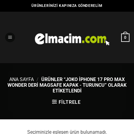
İçeriğe
ÜRÜNLERINIZI KAPINIZA GÖNDERELIM
atla
0
ANA SAYFA
/
ÜRÜNLER “JOKO IPHONE 17 PRO MAX
WONDER DERI MAGSAFE KAPAK - TURUNCU” OLARAK
ETIKETLENDI
FILTRELE
Seçiminizle eşleşen ürün bulunamadı.