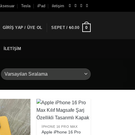
ksesuar
Tesla
iPad
iletişim
GIRIŞ YAP / ÜYE OL
SEPET /
₺
0.00
0
ILETIŞIM
IPHONE 16 PRO MAX
Apple iPhone 16 Pro