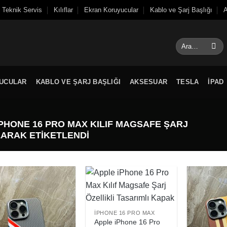
Teknik Servis
Kılıflar
Ekran Koruyucular
Kablo ve Şarj Başlığı
A
Ara:
UCULAR
KABLO VE ŞARJ BAŞLIĞI
AKSESUAR
TESLA
IPAD
PHONE 16 PRO MAX KILIF MAGSAFE ŞARJ
LARAK ETIKETLENDI
IPHONE 16 PRO MAX
Apple iPhone 16 Pro