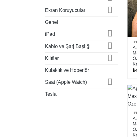
Ekran Koruyucular
Genel
iPad
I
Kablo ve Şarj Başlığı
Ap
Ma
Kılıflar
Öz
K
Kulaklık ve Hoperlör
₺
Saat (Apple Watch)
Tesla
I
Ap
Ma
Öz
K