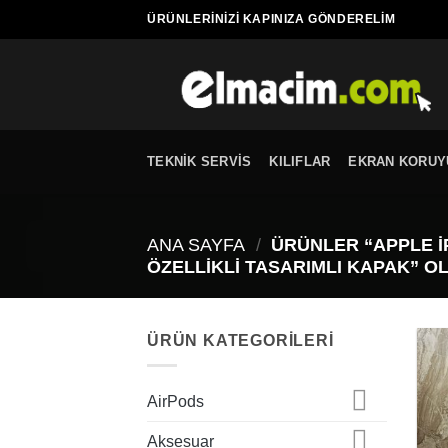
İçeriğe
ÜRÜNLERINIZI KAPINIZA GÖNDERELIM
atla
TEKNIK SERVIS
KILIFLAR
EKRAN KORUY
ANA SAYFA
/
ÜRÜNLER “APPLE I
ÖZELLIKLI TASARIMLI KAPAK” O
ÜRÜN KATEGORILERI
AirPods
Aksesuar