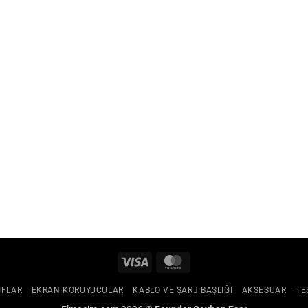
Visa
MasterCard
IFLAR
EKRAN KORUYUCULAR
KABLO VE ŞARJ BAŞLIĞI
AKSESUAR
TE