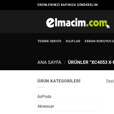
İçeriğe
ÜRÜNLERINIZI KAPINIZA GÖNDERELIM
atla
TEKNIK SERVIS
KILIFLAR
EKRAN KORUYUC
ANA SAYFA
/
ÜRÜNLER “XC4053 X-
ÜRÜN KATEGORILERI
Seçi
AirPods
Aksesuar