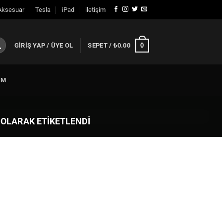
Aksesuar
Tesla
iPad
iletişim
GIRIŞ YAP / ÜYE OL
SEPET /
₺
0.00
0
IM
 OLARAK ETIKETLENDI