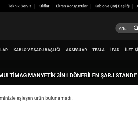
Teknik Servis
Kılıflar
Ekran Koruyucular
Kablo ve Şarj Başlığı
Ara:
ULAR
KABLO VE ŞARJ BAŞLIĞI
AKSESUAR
TESLA
IPAD
ILETIŞ
MULTIMAG MANYETIK 3IN1 DÖNEBILEN ŞARJ STANDI”
minizle eşleşen ürün bulunamadı.